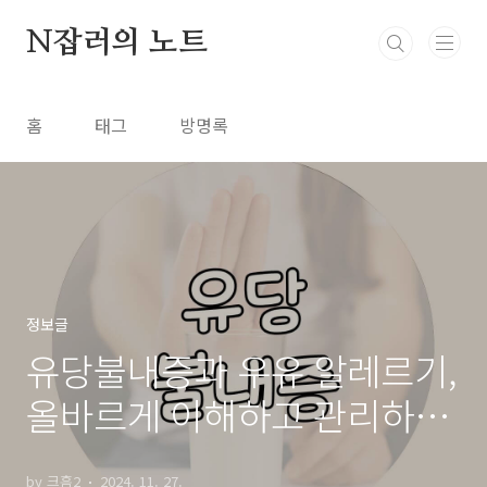
본문 바로가기
N잡러의 노트
홈
태그
방명록
정보글
유당불내증과 우유 알레르기,
올바르게 이해하고 관리하는
방법
by 크흠2
2024. 11. 27.