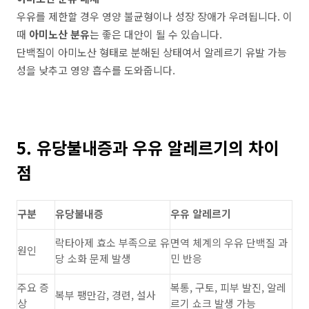
우유를 제한할 경우 영양 불균형이나 성장 장애가 우려됩니다. 이
때
아미노산 분유
는 좋은 대안이 될 수 있습니다.
단백질이 아미노산 형태로 분해된 상태여서 알레르기 유발 가능
성을 낮추고 영양 흡수를 도와줍니다.
5. 유당불내증과 우유 알레르기의 차이
점
구분
유당불내증
우유
알레르기
락타아제
효소
부족으로
유
면역
체계의
우유
단백질
과
원인
당
소화
문제
발생
민
반응
주요
증
복통
,
구토
,
피부
발진
,
알레
복부
팽만감
,
경련
,
설사
상
르기
쇼크
발생
가능