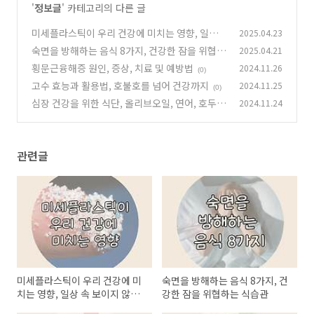
'
정보글
' 카테고리의 다른 글
미세플라스틱이 우리 건강에 미치는 영향, 일상
2025.04.23
속 보이지 않는 위협
숙면을 방해하는 음식 8가지, 건강한 잠을 위협하
2025.04.21
(0)
는 식습관
횡문근융해증 원인, 증상, 치료 및 예방법
2024.11.26
(0)
(0)
고수 효능과 활용법, 호불호를 넘어 건강까지
2024.11.25
(0)
심장 건강을 위한 식단, 올리브오일, 연어, 호두,
2024.11.24
검은콩, 퀴노아
(2)
관련글
미세플라스틱이 우리 건강에 미
숙면을 방해하는 음식 8가지, 건
치는 영향, 일상 속 보이지 않는
강한 잠을 위협하는 식습관
위협