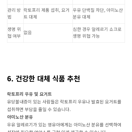
관리
방
락토프리
제품
섭취
,
요거
우유
단백질
차단
,
아미노산
법
트
대체
분유
대체
생명
위
심한
경우
알레르기
쇼크로
없음
협
여부
생명
위협
가능
6. 건강한 대체 식품 추천
락토프리 우유 및 요거트
유당불내증이 있는 사람들은 락토프리 우유나 발효된 요거트를
섭취하면 부담을 줄일 수 있습니다.
아미노산 분유
우유 알레르기가 있는 영유아에게는 아미노산 분유를 선택하여