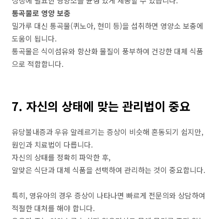
성장에 필요한 영양소를 균형 있게 제공할 수 있습니다.
통곡물로 영양 보충
밀가루 대신 통곡물(퀴노아, 현미 등)을 섭취하면 영양소 보충에
도움이 됩니다.
통곡물은 식이섬유와 항산화 물질이 풍부하여 건강한 대체 식품
으로 적합합니다.
7. 자신의 상태에 맞는 관리법이 중요
유당불내증과
우유
알레르기는
증상이
비슷해
혼동되기
쉽지만
,
원인과
치료법이
다릅니다
.
자신의
상태를
정확히
파악한
후
,
알맞은
식단과
대체
식품을
선택하여
관리하는
것이
중요합니다
.
특히
,
영유아의
경우
증상이
나타나면
빠르게
전문의와
상담하여
적절한
대처를
해야
합니다
.