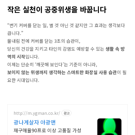
작은
실천이
공중위생을
바꿉니다
“변기 커버를 닫는 일, 별 것 아닌 것 같지만 그 효과는 생각보다
큽니다.”
물내림 전에 커버를 닫는 3초의 습관이,
당신의 건강을 지키고 타인의 감염도 예방할 수 있는
생활 속 방
역의 시작
입니다.
이제는
단순히
‘
깨끗해
보인다
’
는
기준이
아니라
,
보이지
않는
위생까지
생각하는
스마트한
화장실
사용
습관
이
필
요한
시대입니다
.
http://m.ygman.co.kr/
광고
광나게살자 야광맨
재구매율90프로 이상 고품질 가성