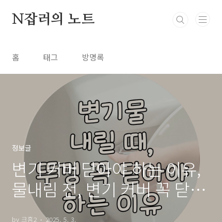
본문 바로가기
N잡러의 노트
홈
태그
방명록
정보글
변기 커버 닫아야 하는 이유,
물내림 전, 변기 커버 꼭 닫으
세요!
by 크흠2
2025. 5. 3.