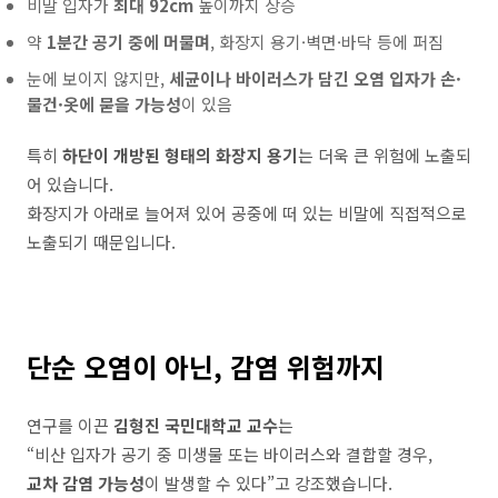
비말 입자가
최대 92cm
높이까지 상승
약
1분간 공기 중에 머물며
, 화장지 용기·벽면·바닥 등에 퍼짐
눈에 보이지 않지만,
세균이나 바이러스가 담긴 오염 입자가 손·
물건·옷에 묻을 가능성
이 있음
특히
하단이
개방된
형태의
화장지
용기
는
더욱
큰
위험에
노출되
어
있습니다
.
화장지가
아래로
늘어져
있어
공중에
떠
있는
비말에
직접적으로
노출되기
때문입니다
.
단순
오염이
아닌
,
감염
위험까지
연구를 이끈
김형진 국민대학교 교수
는
“비산 입자가 공기 중 미생물 또는 바이러스와 결합할 경우,
교차 감염 가능성
이 발생할 수 있다”고 강조했습니다.