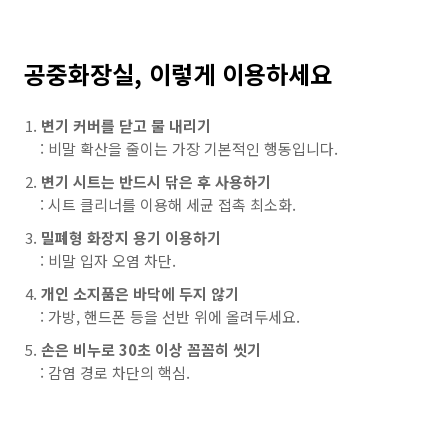
공중화장실
,
이렇게
이용하세요
변기
커버를
닫고
물
내리기
:
비말
확산을
줄이는
가장
기본적인
행동입니다
.
변기
시트는
반드시
닦은
후
사용하기
:
시트
클리너를
이용해
세균
접촉
최소화
.
밀폐형
화장지
용기
이용하기
:
비말
입자
오염
차단
.
개인
소지품은
바닥에
두지
않기
:
가방
,
핸드폰
등을
선반
위에
올려두세요
.
손은
비누로
30
초
이상
꼼꼼히
씻기
:
감염
경로
차단의
핵심
.