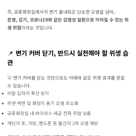
즉, 공중화장실에서의 변기 물내림은 단순한 오염을 넘어,
장염, 감기, 코로나19와 같은 감염성 질환으로 이어질 수 있는 위
생 위협
이라는 것입니다.
📌
변기 커버 닫기, 반드시 실천해야 할 위생 습
관
💡 변기
커버를
닫는
것만으로도
아래와
같은
위생
효과를
얻을
수
있습니다.
비말 입자의 확산 방지
주변 벽면 및 화장지 용기 오염 최소화
공중화장실 내 바이러스·세균 전파 위험 낮춤
개인의 옷, 가방, 핸드폰 등 물건의 2차 오염 예방