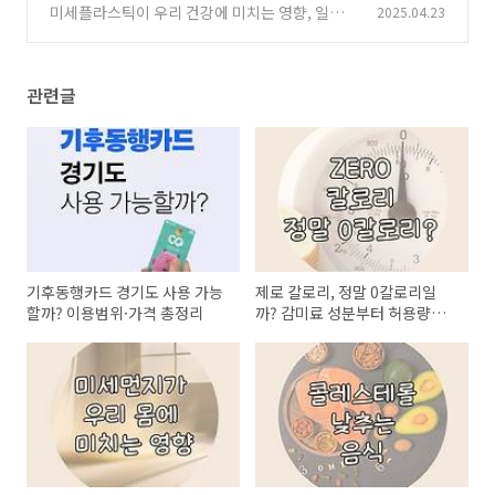
미세플라스틱이 우리 건강에 미치는 영향, 일상
2025.04.23
(0)
속 보이지 않는 위협
(0)
관련글
기후동행카드 경기도 사용 가능
제로 칼로리, 정말 0칼로리일
할까? 이용범위·가격 총정리
까? 감미료 성분부터 허용량까
지 총정리