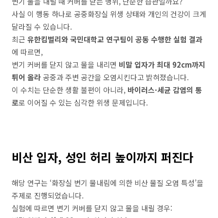
변기 물을 내릴 때 커버를 닫는 행위, 단순한 습관일까요?
사실 이 행동 하나로 공중화장실 위생 상태와 개인의 건강이 크게
달라질 수 있습니다.
최근
유한킴벌리와
국민대학교
연구팀이
공동
수행한
실험
결과
에
따르면
,
변기
커버를
닫지
않고
물을
내리면
비말
입자가
최대
92cm
까지
튀어
올라
공중과
주변
공간을
오염시킨다고
밝혀졌습니다
.
이
수치는
단순한
생활
불편이
아니라
,
바이러스
·
세균
감염의
통
로
로
이어질
수
있는
심각한
위생
문제입니다
.
비산
입자
,
성인
허리
높이까지
퍼진다
해당 연구는 ‘화장실 변기 물내림에 의한 비산 물질 오염 특성’을
주제로 진행되었습니다.
실험에 따르면 변기 커버를 닫지 않고 물을 내릴 경우: