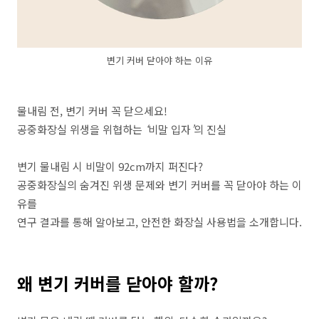
변기 커버 닫아야 하는 이유
물내림
전
,
변기
커버
꼭
닫으세요
!
공중화장실
위생을
위협하는
‘
비말
입자
’
의
진실
변기
물내림
시
비말이
92cm
까지
퍼진다
?
공중화장실의
숨겨진
위생
문제와
변기
커버를
꼭
닫아야
하는
이
유를
연구
결과를
통해
알아보고
,
안전한
화장실
사용법을
소개합니다
.
왜
변기
커버를
닫아야
할까
?