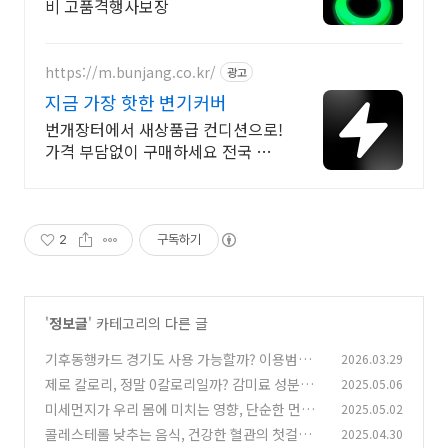
비 고품격행사보장
https://m.bunjang.co.kr/
광고
지금 가장 핫한 변기커버
번개장터에서 새상품급 컨디션으로!
가격 부담없이 구매하세요 전국 각
지에서 올라오는 전국구 최다 상품
매일 10만 개 이상의 신규 상품 업로
드
2
구독하기
'
정보글
' 카테고리의 다른 글
기후동행카드 경기도 사용 가능할까? 이용범위·
2026.03.29
가격 총정리
제로 칼로리, 정말 0칼로리일까? 감미료 성분부
2025.05.06
(0)
터 허용량까지 총정리
미세먼지가 우리 몸에 미치는 영향, 단순한 먼지
2025.05.02
(0)
가 아닙니다
콜레스테롤 낮추는 음식, 건강한 혈관의 첫걸음
2025.04.30
(1)