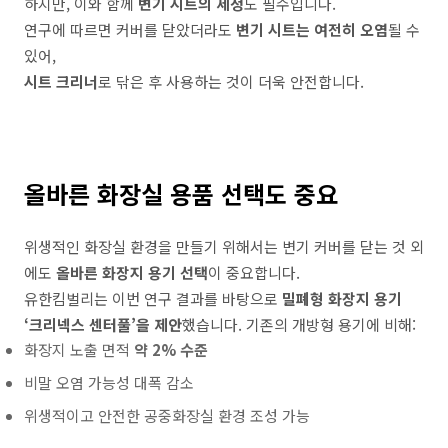
하지만
,
이와
함께
변기
시트의
세정
도
필수입니다
.
연구에
따르면
커버를
닫았더라도
변기
시트는
여전히
오염
될
수
있어
,
시트
크리너
로
닦은
후
사용하는
것이
더욱
안전합니다
.
올바른
화장실
용품
선택도
중요
위생적인 화장실 환경을 만들기 위해서는 변기 커버를 닫는 것 외
에도
올바른 화장지 용기 선택
이 중요합니다.
유한킴벌리는 이번 연구 결과를 바탕으로
밀폐형 화장지 용기
‘크리넥스 센터풀’을 제안
했습니다. 기존의 개방형 용기에 비해:
화장지 노출 면적
약 2% 수준
비말 오염 가능성 대폭 감소
위생적이고
안전한
공중화장실
환경
조성
가능