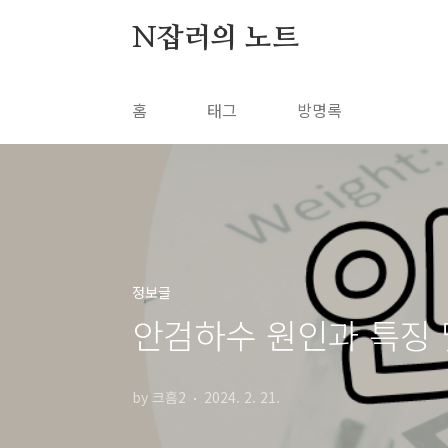
본문 바로가기
N잡러의 노트
홈
태그
방명록
정보글
안검하수 원인과 특징 
by 크흠2
2024. 2. 21.