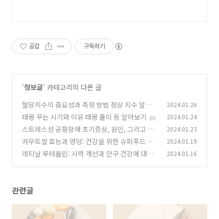
공감
구독하기
'
정보글
' 카테고리의 다른 글
혈당지수의 중요성과 측정 방법 정상 지수 알아보
2024.01.26
기
태몽 꾸는 시기와 이유 태몽 풀이 등 알아보기
2024.01.24
(1)
(0)
스트레스성 공황장애 초기증상, 원인, 그리고 효
2024.01.23
과적인 해결방법
카무트쌀 효능과 영양: 건강을 위한 슈퍼푸드의
2024.01.19
(0)
발견
레티날 루테올린: 시력 개선과 안구 건강에 대한
2024.01.16
(0)
비타민 A의 힘
(1)
관련글