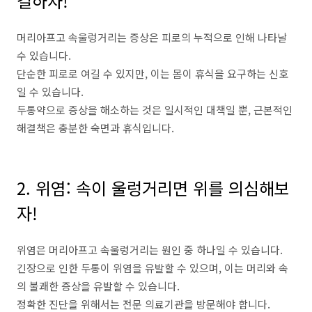
결하자
!
머리아프고
속울렁거리는
증상은
피로의
누적으로
인해
나타날
수
있습니다
.
단순한
피로로
여길
수
있지만
,
이는
몸이
휴식을
요구하는
신호
일
수
있습니다
.
두통약으로
증상을
해소하는
것은
일시적인
대책일
뿐
,
근본적인
해결책은
충분한
숙면과
휴식입니다
.
2. 위염
:
속이
울렁거리면
위를
의심해보
자
!
위염은
머리아프고
속울렁거리는
원인
중
하나일
수
있습니다
.
긴장으로
인한
두통이
위염을
유발할
수
있으며
,
이는
머리와
속
의
불쾌한
증상을
유발할
수
있습니다
.
정확한
진단을
위해서는
전문
의료기관을
방문해야
합니다
.