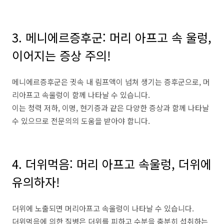
3. 메니에르증후군
:
머리
아프고
속
울렁
,
이어지는
증상
주의
!
메니에르증후군은
귓속
내
림프액이
넘쳐
생기는
증후군으로
,
머
리아프고
속울렁이
함께
나타날
수
있습니다
.
이는
청력
저하
,
이명
,
현기증과
같은
다양한
증상과
함께
나타날
수
있으므로
전문의의
도움을
받아야
합니다
.
4. 더위먹음
:
머리
아프고
속울렁
,
더위에
유의하자
!
더위에
노출되면
머리아프고
속울렁이
나타날
수
있습니다
.
더위먹음에
의한
질병은
더위를
피하고
수분을
충분히
섭취하는