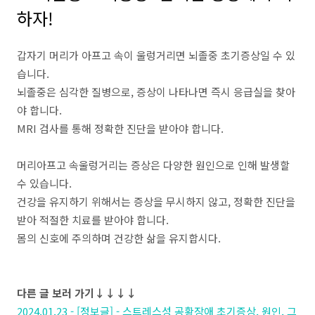
하자
!
갑자기 머리가 아프고 속이 울렁거리면 뇌졸중 초기증상일 수 있
습니다.
뇌졸중은 심각한 질병으로, 증상이 나타나면 즉시 응급실을 찾아
야 합니다.
MRI 검사를 통해 정확한 진단을 받아야 합니다.
머리아프고
속울렁거리는
증상은
다양한
원인으로
인해
발생할
수
있습니다
.
건강을
유지하기
위해서는
증상을
무시하지
않고
,
정확한
진단을
받아
적절한
치료를
받아야
합니다
.
몸의
신호에
주의하며
건강한
삶을
유지합시다
.
다른 글 보러 가기↓↓↓↓
2024.01.23 - [정보글] - 스트레스성 공황장애 초기증상, 원인, 그