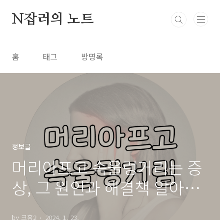
본문 바로가기
N잡러의 노트
홈
태그
방명록
정보글
머리아프고 속울렁거리는 증
상, 그 원인과 해결책 알아보
기
by 크흠2
2024. 1. 23.