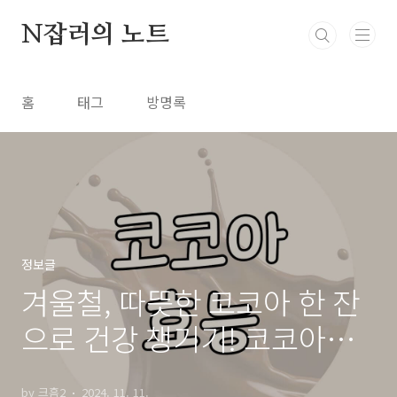
본문 바로가기
N잡러의 노트
홈
태그
방명록
정보글
겨울철, 따뜻한 코코아 한 잔
으로 건강 챙기기! 코코아의
다양한 효능과 올바른 섭취
by 크흠2
2024. 11. 11.