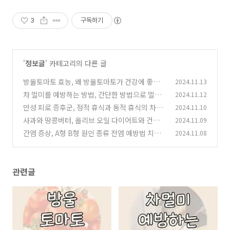
3
구독하기
'
정보글
' 카테고리의 다른 글
방울토마토 효능, 왜 방울토마토가 건강에 좋은
2024.11.13
선택일까요?
차 멀미를 예방하는 방법, 간단한 방법으로 멀미
2024.11.12
(1)
극복하기
만성 피로 증후군, 정적 휴식과 동적 휴식의 차이
2024.11.10
(2)
를 알아보자
사과와 땅콩버터, 올리브 오일 다이어트와 건강
2024.11.09
(2)
을 위한 완벽한 아침 식단
간염 증상, A형 B형 원인 종류 전염 예방법 치료
2024.11.08
(1)
정상수치 식습관 등 알아보기
(4)
관련글